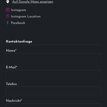
Auf Google Maps anzeigen
Instagram
Instagram Location
Facebook
Kontaktanfrage
Pflichtfeld
Name
*
Pflichtfeld
E-Mail
*
Telefon
Pflichtfeld
Nachricht
*