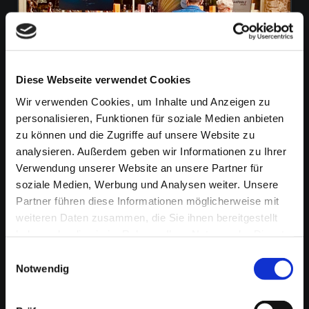
Diese Webseite verwendet Cookies
Treffen und Tagen
Wir verwenden Cookies, um Inhalte und Anzeigen zu
personalisieren, Funktionen für soziale Medien anbieten
zu können und die Zugriffe auf unsere Website zu
analysieren. Außerdem geben wir Informationen zu Ihrer
Verwendung unserer Website an unsere Partner für
soziale Medien, Werbung und Analysen weiter. Unsere
Partner führen diese Informationen möglicherweise mit
weiteren Daten zusammen, die Sie ihnen bereitgestellt
haben oder die sie im Rahmen Ihrer Nutzung der Dienste
gesammelt haben.
Einwilligungsauswahl
Notwendig
Genießen am See