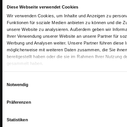
Diese Webseite verwendet Cookies
Die Verarbeitung der in das Kontaktformular
Wir verwenden Cookies, um Inhalte und Anzeigen zu persona
eingegebenen Daten erfolgt somit ausschließlich auf
Funktionen für soziale Medien anbieten zu können und die Zug
Grundlage Ihrer Einwilligung (Art. 6 Abs. 1 lit. a
unsere Website zu analysieren. Außerdem geben wir Informa
DSGVO). Sie können diese Einwilligung jederzeit
Ihrer Verwendung unserer Website an unsere Partner für soz
widerrufen. Dazu reicht eine formlose Mitteilung per E-
Werbung und Analysen weiter. Unsere Partner führen diese 
Mail an uns. Die Rechtmäßigkeit der bis zum Widerruf
möglicherweise mit weiteren Daten zusammen, die Sie ihne
erfolgten Datenverarbeitungsvorgänge bleibt vom
bereitgestellt haben oder die sie im Rahmen Ihrer Nutzung d
Widerruf unberührt.
gesammelt haben.
Die von Ihnen im Kontaktformular eingegebenen
Einwilligungsauswahl
Daten verbleiben bei uns, bis Sie uns zur Löschung
Notwendig
auffordern, Ihre Einwilligung zur Speicherung
widerrufen oder der Zweck für die Datenspeicherung
Präferenzen
entfällt (z.B. nach abgeschlossener Bearbeitung Ihrer
Anfrage). Zwingende gesetzliche Bestimmungen –
insbesondere Aufbewahrungsfristen – bleiben
Statistiken
unberührt.